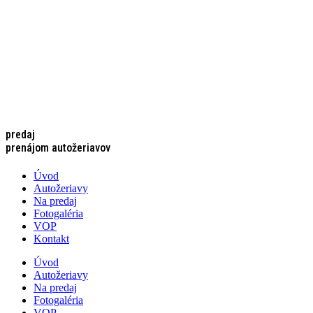
predaj
prenájom autožeriavov
Úvod
Autožeriavy
Na predaj
Fotogaléria
VOP
Kontakt
Úvod
Autožeriavy
Na predaj
Fotogaléria
VOP