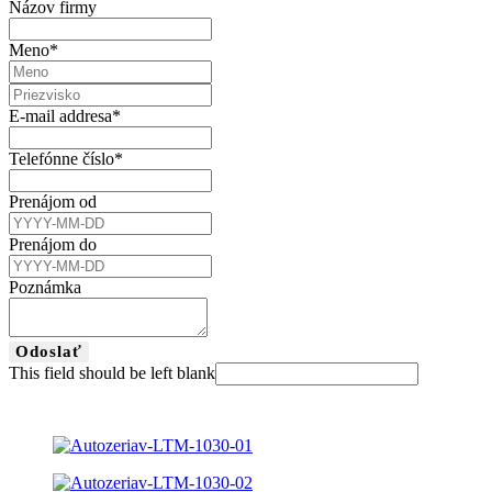
Názov firmy
Meno
*
E-mail addresa
*
Telefónne číslo
*
Prenájom od
Prenájom do
Poznámka
Odoslať
This field should be left blank