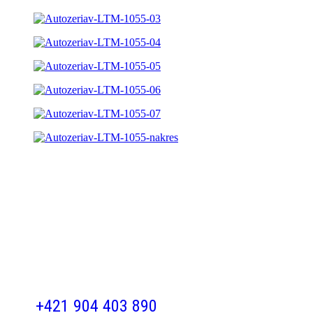
Kontakt
JL AUTOŽERIAVY, s.r.o.
Lieskovská cesta 13
960 01 Zvolen
tel.:
+421 904 403 890