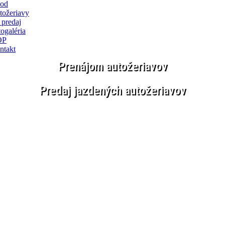
od
tožeriavy
 predaj
ogaléria
OP
ntakt
Prenájom autožeriavov
Predaj jazdených autožeriavov