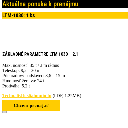
Aktuálna ponuka k prenájmu
LTM-1030: 1 ks
ZÁKLADNÉ PARAMETRE LTM 1030 – 2.1
Max. nosnosť: 35 t / 3 m rádius
Teleskop: 9,2 – 30 m
Priehradový nadstavec: 8,6 – 15 m
Hmotnosť žeriava: 24 t
Protiváha: 5,2 t
Techn. list k stiahnutiu tu
(PDF, 1.25MB)
Chcem prenajať