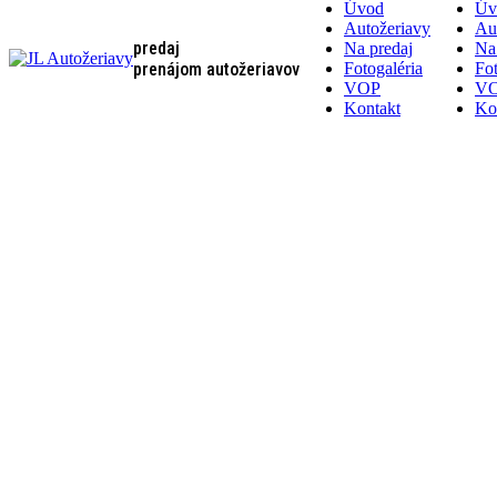
Úvod
Úv
Autožeriavy
Au
predaj
Na predaj
Na
prenájom autožeriavov
Fotogaléria
Fot
VOP
V
Kontakt
Ko