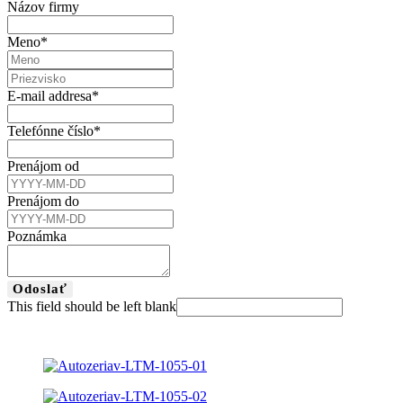
Názov firmy
Meno
*
E-mail addresa
*
Telefónne číslo
*
Prenájom od
Prenájom do
Poznámka
Odoslať
This field should be left blank