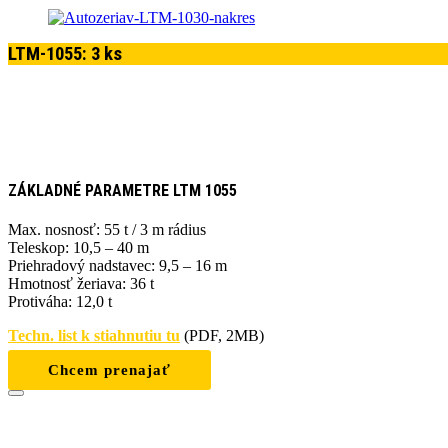
LTM-1055: 3 ks
ZÁKLADNÉ PARAMETRE LTM 1055
Max. nosnosť: 55 t / 3 m rádius
Teleskop: 10,5 – 40 m
Priehradový nadstavec: 9,5 – 16 m
Hmotnosť žeriava: 36 t
Protiváha: 12,0 t
Techn. list k stiahnutiu tu
(PDF, 2MB)
Chcem prenajať